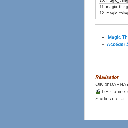
10.
magic_thin
11.
magic_thin
12.
magic_thin
Magic Th
Accéder à
Réalisation
Olivier DARNA
Les Cahiers 
Studios du Lac.