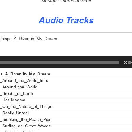
Musiques libres de droit
Audio Tracks
things_A_River_in_My_Dream
00:00
gs_A_River_in_My_Dream
s_Around_the_World_Intro
s_Around_the_World
_Breath_of_Earth
gs_Hot_Magma
s_On_the_Nature_of_Things
_Really_Unreal
s_Smoking_the_Peace_Pipe
s_Surfing_on_Great_Waves