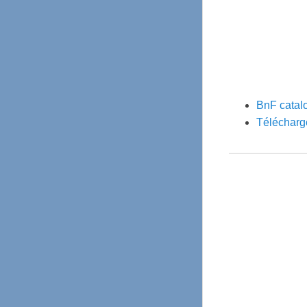
BnF catalo
Télécharge