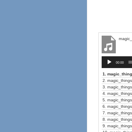
magic_
Lecteur
00:00
audio
1.
magic_thin
2.
magic_thing
3.
magic_thing
4.
magic_things
5.
magic_thin
6.
magic_thing
7.
magic_things
8.
magic_thing
9.
magic_thing