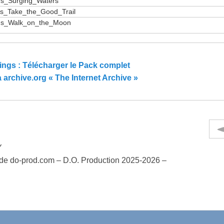
gs_Surging_Waters
gs_Take_the_Good_Trail
gs_Walk_on_the_Moon
ings :
Télécharger le Pack complet
 archive.org « The Internet Archive »
Y
de do-prod.com – D.O. Production 2025-2026 –