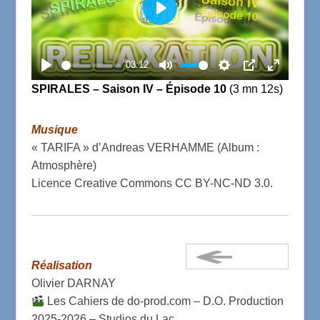
P
l
a
03:12
P
M
S
P
E
y
SPIRALES – Saison IV – Épisode 10
(3 mn 12s)
l
u
e
I
n
a
t
t
P
t
Musique
y
e
t
e
« TARIFA » d’Andreas VERHAMME (Album :
i
r
Atmosphère)
n
f
Licence Creative Commons CC BY-NC-ND 3.0.
g
u
s
l
l
s
Réalisation
c
Olivier DARNAY
r
Les Cahiers de do-prod.com – D.O. Production
e
2025-2026 – Studios du Lac.