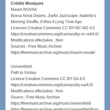
g
u
Crédits Musiques
s
l
Maxim NOVAK
l
Bossa Nova Deams, Joyful Jazzscape, Isabella’s
s
Morning Shuffle, It Was A Long Time Ago
c
Licences Creative Commons CC BY-NC-ND 4.0
r
https://creativecommons.org/licenses/by-nc-nd/4.0/
e
Modifications effectuées : Non
Sources : Free Music Archive
e
https://freemusicarchive.org/music/maxim-novak/
n
Universfield
Path to Victory
Licence Creative Commons CC BY-SA 4.0
https://creativecommons.org/licenses/by-sa/4.0/
Modifications effectuées : Non
Source : Free Music Archive
https://freemusicarchive.org/music/universfield
https://freemusicarchive.org/music/universfield/hap