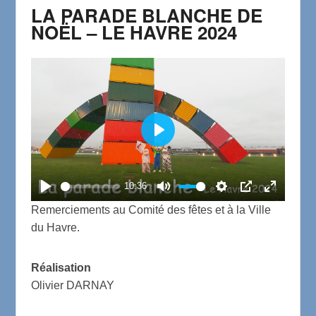
LA PARADE BLANCHE DE
NOËL – LE HAVRE 2024
P
l
a
10:36
P
M
S
P
E
y
Remerciements au Comité des fêtes et à la Ville
l
u
e
I
n
du Havre.
a
t
t
P
t
y
e
t
e
Réalisation
i
r
Olivier DARNAY
n
f