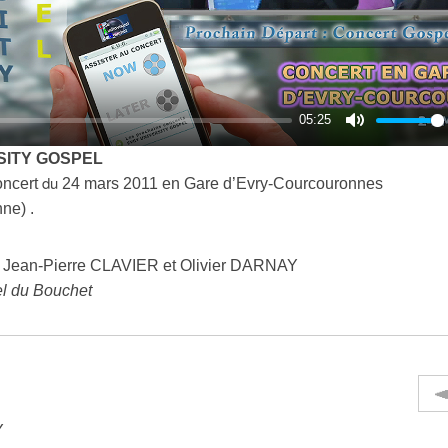
l
a
y
05:25
M
SITY GOSPEL
u
du
concert
24 mars 2011 en Gare d’Evry-Courcouronnes
t
ne) .
e
 : Jean-Pierre CLAVIER et Olivier DARNAY
el du Bouchet
Y