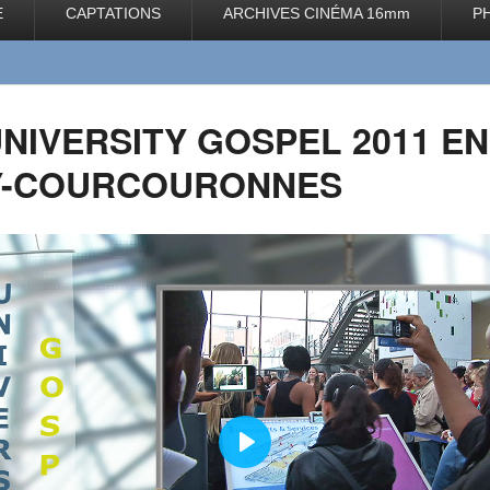
E
CAPTATIONS
ARCHIVES CINÉMA 16mm
P
NIVERSITY GOSPEL 2011 E
Y-COURCOURONNES
P