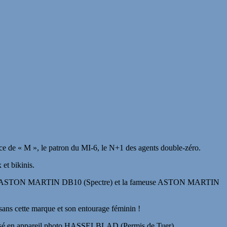
ce de « M », le patron du MI-6, le N+1 des agents double-zéro.
et bikinis.
s comme l’ASTON MARTIN DB10 (Spectre) et la fameuse ASTON MARTIN
ans cette marque et son entourage féminin !
déguisé en appareil photo HASSELBLAD (Permis de Tuer).