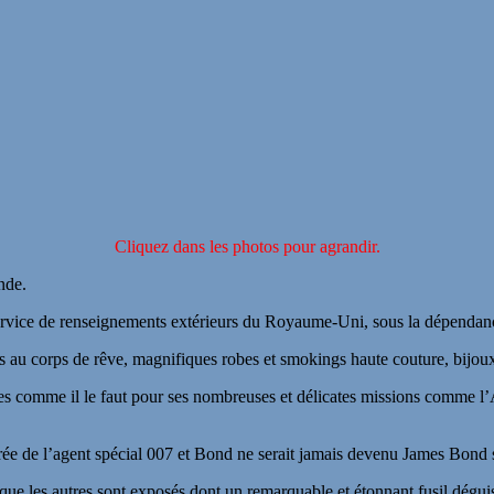
Cliquez dans les photos pour agrandir.
nde.
service de renseignements extérieurs du Royaume-Uni, sous la dépendan
au corps de rêve, magnifiques robes et smokings haute couture, bijoux 
oirisées comme il le faut pour ses nombreuses et délicates mission
e de l’agent spécial 007 et Bond ne serait jamais devenu James Bond s
s que les autres sont exposés dont un remarquable et étonnant fusil 