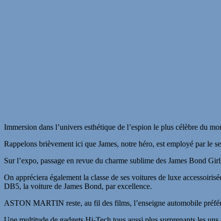
Immersion dans l’univers esthétique de l’espion le plus célèbre du mo
Rappelons brièvement ici que James, notre héro, est employé par le 
Sur l’expo, passage en revue du charme sublime des James Bond Girls 
On appréciera également la classe de ses voitures de luxe access
DB5, la voiture de James Bond, par excellence.
ASTON MARTIN reste, au fil des films, l’enseigne automobile préféré
Une multitude de gadgets Hi-Tech tous aussi plus surprenants les un