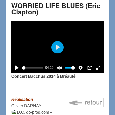
WORRIED LIFE BLUES (Eric
Clapton)
P
l
a
04:20
P
M
S
P
E
y
Concert Bacchus 2014 à Bréauté
l
u
e
I
n
a
t
t
P
t
y
e
t
e
Réalisation
i
r
Olivier DARNAY
n
f
D.O. do-prod.com –