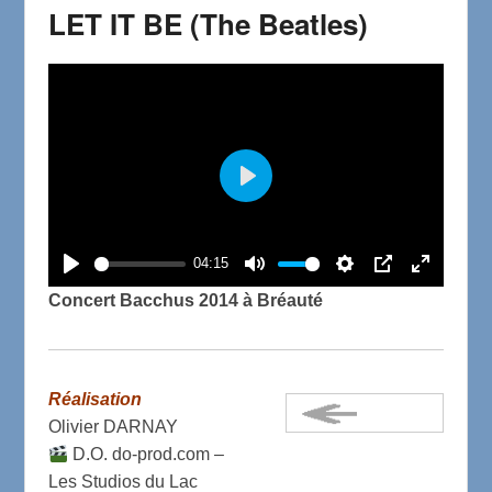
LET IT BE (The Beatles)
P
l
a
04:15
P
M
S
P
E
y
Concert Bacchus 2014 à Bréauté
l
u
e
I
n
a
t
t
P
t
y
e
t
e
Réalisation
i
r
Olivier DARNAY
n
f
D.O. do-prod.com –
g
u
Les Studios du Lac