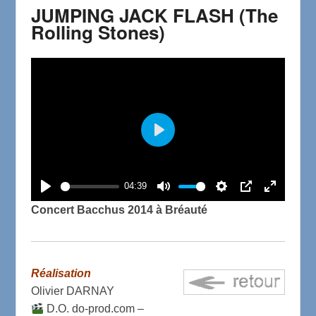
JUMPING JACK FLASH (The
Rolling Stones)
P
l
a
04:39
P
M
S
P
E
y
Concert Bacchus 2014 à Bréauté
l
u
e
I
n
a
t
t
P
t
y
e
t
e
Réalisation
i
r
Olivier DARNAY
n
f
D.O. do-prod.com –