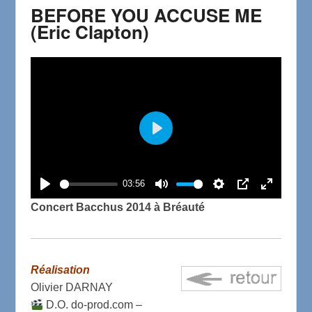
BEFORE YOU ACCUSE ME
(Eric Clapton)
P
l
a
03:56
P
M
S
P
E
y
Concert Bacchus 2014 à Bréauté
l
u
e
I
n
a
t
t
P
t
y
e
t
e
Réalisation
i
r
Olivier DARNAY
n
f
D.O. do-prod.com –